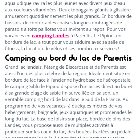
aqualudique ravira les plus jeunes avec divers jeux d’eau
aux couleurs vitaminées. Deux toboggans géants à glissière
amuseront quotidiennement les plus grands. En bordure de
bassins, de confortables chaises longues ombragées de
parasols à toits paillotes vous invitent au repos. Pour vos
vacances en
camping Landes
à Parentis, Le Pipiou, en
bordure de lac, a tout pour vous séduire avec sa salle de
fitness, la location de vélos et ses nombreux services !
Camping au bord du lac de Parentis
Grand lac landais, l’étang de Biscarosse et de Parentis est
aussi l’un des plus célèbre de la région. Idéalement situé en
bordure de lac face à l’ancienne hydrobase de l’aéropostale,
le camping Siblu le Pipiou dispose d’un accès direct au lac et
à sa grande plage de sable fin surveillée en saison, un
véritable camping bord de lac dans le Sud de la France. Au
programme de vos vacances, à quelques mètres de vos
hébergements, baignade, jeux aquatiques et promenades le
long du lac. La base de loisirs sur place, bordée de pins des
Landes, vous propose aussi de multiples activités à
pratiquer sur les eaux du lac, des bouées tractées au pédalo
en passant par la voile. La proximité du port est aussi un